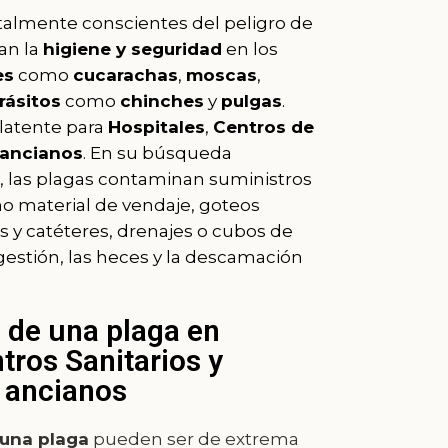
almente conscientes del peligro de
an la
higiene y seguridad
en los
es
como
cucarachas
,
moscas
,
rásitos
como
chinches
y
pulgas
.
latente para
Hospitales
,
Centros de
 ancianos
. En su búsqueda
, las plagas contaminan suministros
 material de vendaje, goteos
as y catéteres, drenajes o cubos de
ngestión, las heces y la descamación
de una plaga en
tros Sanitarios y
 ancianos
una plaga
pueden ser de extrema