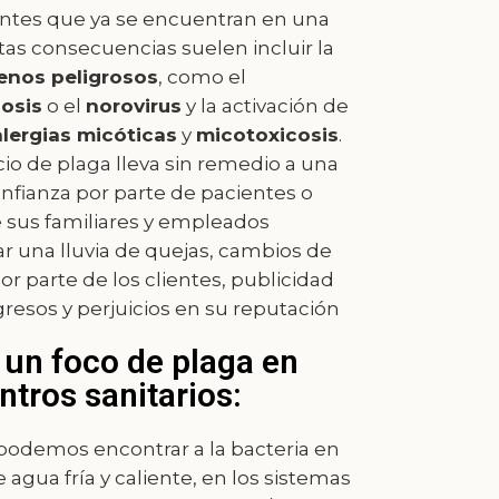
entes que ya se encuentran en una
stas consecuencias suelen incluir la
enos peligrosos
, como el
osis
o el
norovirus
y la activación de
alergias micóticas
y
micotoxicosis
.
io de plaga lleva sin remedio a una
nfianza por parte de pacientes o
e sus familiares y empleados
una lluvia de quejas, cambios de
r parte de los clientes, publicidad
gresos y perjuicios en su reputación
 un foco de plaga en
ntros sanitarios:
 podemos encontrar a la bacteria en
e agua fría y caliente, en los sistemas