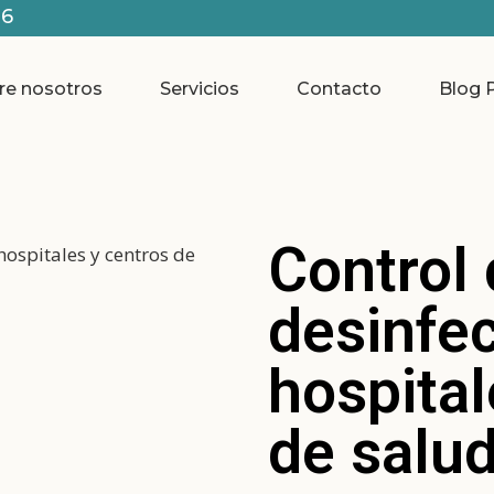
16
re nosotros
Servicios
Contacto
Blog
Control 
desinfe
hospital
de salu