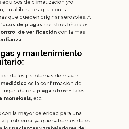
s equipos de climatización y/o
, en aljibes de agua contra
mas que pueden originar aerosoles. A
focos de plagas
nuestros técnicos
ontrol de verificación
con la mas
onfianza
.
agas y mantenimiento
itario:
 uno de los problemas de mayor
y
mediática
es la confirmación de
l origen de una
plaga
o
brote
tales
almonelosis,
etc…
con la mayor celeridad para una
z al problema, ya que sabemos de es
a los
pacientes
y
trabajadores
del