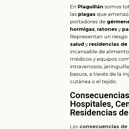
En
Plaguillán
somos tot
las
plagas
que amenaz
portadores de
gérmen
hormigas
,
ratones
y
pa
Representan un riesgo 
salud
y
residencias de
incansable de alimento
médicos y equipos como
intravenosos, jeringuill
basura, a través de la i
cutánea o el tejido.
Consecuencias 
Hospitales, Cen
Residencias de
Las
consecuencias de 