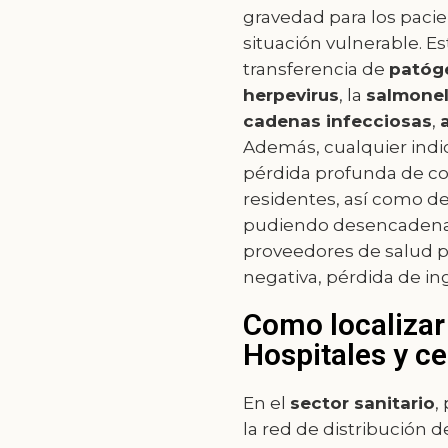
gravedad para los paci
situación vulnerable. E
transferencia de
patóg
herpevirus
, la
salmonel
cadenas infecciosas
,
Además, cualquier indic
pérdida profunda de co
residentes, así como d
pudiendo desencadenar 
proveedores de salud po
negativa, pérdida de in
Como localizar
Hospitales y ce
En el
sector sanitario
,
la red de distribución d