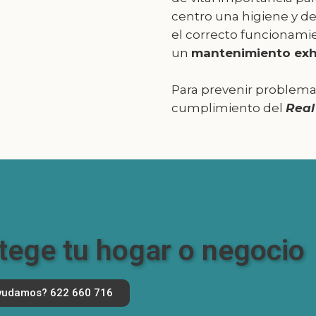
centro una higiene y de
el correcto funcionamie
un
mantenimiento exh
Para prevenir problemas
cumplimiento del
Real
tege tu hogar o negocio
yudamos? 622 660 716