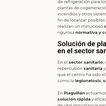
de refrigeración para lo
plantas de cogeneración
incendios y otros siste
fin de localizar posibles
realizan un minucioso
c
rigurosa
normativa y c
Solución de pl
en el sector san
En el
sector sanitario
,
repercusión
sanitaria
que el centro ha sido e
como la
legionelosis
,
s
En
Plaguillán
actuamos 
solución rápida
y efica
de vital importancia par