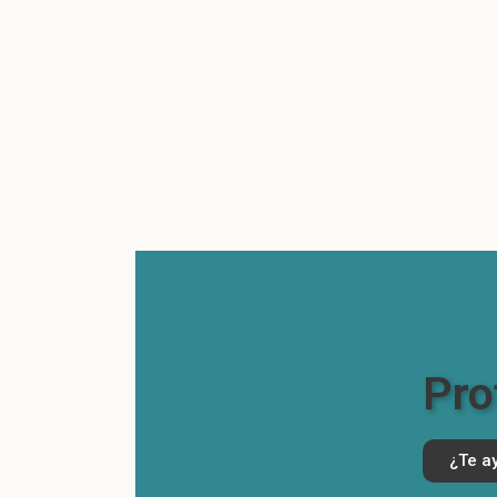
Pro
¿Te a