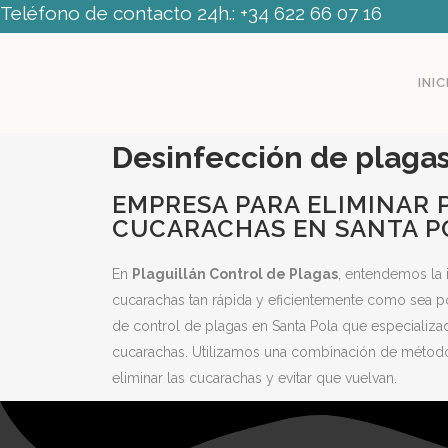
Teléfono de contacto 24h.:
+34 622 66 07 16
INIC
Desinfección de plagas
EMPRESA PARA ELIMINAR 
CUCARACHAS EN SANTA P
En
Plaguillán Control de Plagas
, entendemos la 
cucarachas tan rápida y eficientemente como sea 
de control de plagas en Santa Pola que especializa
cucarachas. Utilizamos una combinación de método
eliminar las cucarachas y evitar que vuelvan.