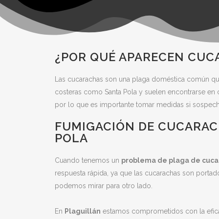
¿POR QUÉ APARECEN CUC
Las cucarachas son una plaga doméstica común que p
costeras como Santa Pola y suelen encontrarse en
por lo que es importante tomar medidas si sospecha
FUMIGACIÓN DE CUCARAC
POLA
Cuando tenemos un
problema de plaga de cuca
respuesta rápida, ya que las cucarachas son porta
podemos mirar para otro lado.
En
Plaguillán
estamos comprometidos con la eficac